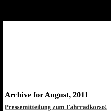
Home
Video
Info
Argumente
Galerie
Links
Down
Archive for August, 2011
Pressemitteilung zum Fahrradkorso!